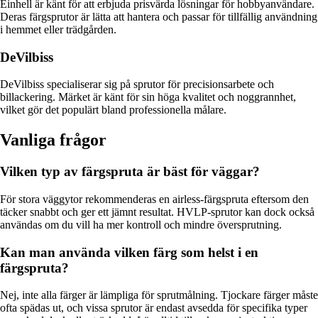
Einhell är känt för att erbjuda prisvärda lösningar för hobbyanvändare.
Deras färgsprutor är lätta att hantera och passar för tillfällig användning
i hemmet eller trädgården.
DeVilbiss
DeVilbiss specialiserar sig på sprutor för precisionsarbete och
billackering. Märket är känt för sin höga kvalitet och noggrannhet,
vilket gör det populärt bland professionella målare.
Vanliga frågor
Vilken typ av färgspruta är bäst för väggar?
För stora väggytor rekommenderas en airless-färgspruta eftersom den
täcker snabbt och ger ett jämnt resultat. HVLP-sprutor kan dock också
användas om du vill ha mer kontroll och mindre översprutning.
Kan man använda vilken färg som helst i en
färgspruta?
Nej, inte alla färger är lämpliga för sprutmålning. Tjockare färger måste
ofta spädas ut, och vissa sprutor är endast avsedda för specifika typer