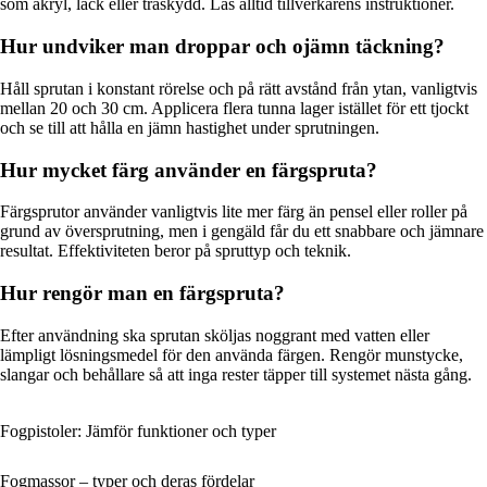
som akryl, lack eller träskydd. Läs alltid tillverkarens instruktioner.
Hur undviker man droppar och ojämn täckning?
Håll sprutan i konstant rörelse och på rätt avstånd från ytan, vanligtvis
mellan 20 och 30 cm. Applicera flera tunna lager istället för ett tjockt
och se till att hålla en jämn hastighet under sprutningen.
Hur mycket färg använder en färgspruta?
Färgsprutor använder vanligtvis lite mer färg än pensel eller roller på
grund av översprutning, men i gengäld får du ett snabbare och jämnare
resultat. Effektiviteten beror på spruttyp och teknik.
Hur rengör man en färgspruta?
Efter användning ska sprutan sköljas noggrant med vatten eller
lämpligt lösningsmedel för den använda färgen. Rengör munstycke,
slangar och behållare så att inga rester täpper till systemet nästa gång.
Fogpistoler: Jämför funktioner och typer
Fogmassor – typer och deras fördelar