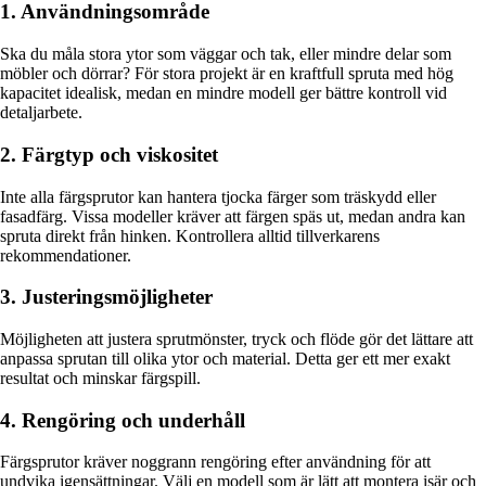
1. Användningsområde
Ska du måla stora ytor som väggar och tak, eller mindre delar som
möbler och dörrar? För stora projekt är en kraftfull spruta med hög
kapacitet idealisk, medan en mindre modell ger bättre kontroll vid
detaljarbete.
2. Färgtyp och viskositet
Inte alla färgsprutor kan hantera tjocka färger som träskydd eller
fasadfärg. Vissa modeller kräver att färgen späs ut, medan andra kan
spruta direkt från hinken. Kontrollera alltid tillverkarens
rekommendationer.
3. Justeringsmöjligheter
Möjligheten att justera sprutmönster, tryck och flöde gör det lättare att
anpassa sprutan till olika ytor och material. Detta ger ett mer exakt
resultat och minskar färgspill.
4. Rengöring och underhåll
Färgsprutor kräver noggrann rengöring efter användning för att
undvika igensättningar. Välj en modell som är lätt att montera isär och