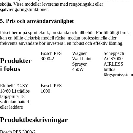
skölja. Vissa modeller levereras med rengöringskit eller
självrengöringsfunktioner.
5. Pris och användarvänlighet
Priset beror på sprutteknik, prestanda och tillbehör. För tillfälligt bruk
kan en billig elektrisk modell räcka, medan professionella eller
frekventa användare bör investera i en robust och effektiv lösning.
Bosch PFS
Wagner
Scheppach
3000-2
Wall Paint
ACS3000
Produkter
Sprayer
AIRLESS
i fokus
450W
luftlös
färgsprutsystem
Einhell TC-SY
Bosch PFS
18/60 Li trådlös
1000
färgspruta 18
volt utan batteri
eller laddare
Produktbeskrivningar
Bosch PFS 3000-2