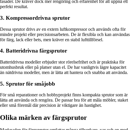
fasader. De kräver dock mer rengöring och erfarenhet för att uppnå ett
perfekt resultat.
3. Kompressordrivna sprutor
Dessa sprutor drivs av en extern luftkompressor och används ofta för
mindre projekt eller precisionsarbeten. De är flexibla och kan användas
för färg, lack eller bets, men kräver en stabil lufttillförsel.
4. Batteridrivna färgsprutor
Batteridrivna modeller erbjuder stor rörelsefrihet och är praktiska för
utomhusbruk eller på platser utan el. De har vanligtvis lägre kapacitet
än nätdrivna modeller, men är lätta att hantera och snabba att använda.
5. Sprutor för småjobb
För små reparationer och hobbyprojekt finns kompakta sprutor som är
lätta att använda och rengöra. De passar bra för att måla möbler, staket
eller små föremål där precision är viktigare än hastighet.
Olika märken av färgsprutor
Marknaden för färgsprutor omfattar många tillverkare, var och en med