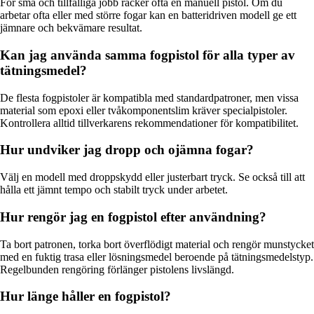
För små och tillfälliga jobb räcker ofta en manuell pistol. Om du
arbetar ofta eller med större fogar kan en batteridriven modell ge ett
jämnare och bekvämare resultat.
Kan jag använda samma fogpistol för alla typer av
tätningsmedel?
De flesta fogpistoler är kompatibla med standardpatroner, men vissa
material som epoxi eller tvåkomponentslim kräver specialpistoler.
Kontrollera alltid tillverkarens rekommendationer för kompatibilitet.
Hur undviker jag dropp och ojämna fogar?
Välj en modell med droppskydd eller justerbart tryck. Se också till att
hålla ett jämnt tempo och stabilt tryck under arbetet.
Hur rengör jag en fogpistol efter användning?
Ta bort patronen, torka bort överflödigt material och rengör munstycket
med en fuktig trasa eller lösningsmedel beroende på tätningsmedelstyp.
Regelbunden rengöring förlänger pistolens livslängd.
Hur länge håller en fogpistol?