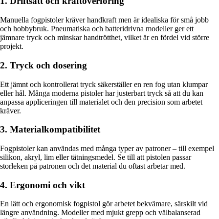
1. Driftsätt och kraftöverföring
Manuella fogpistoler kräver handkraft men är idealiska för små jobb
och hobbybruk. Pneumatiska och batteridrivna modeller ger ett
jämnare tryck och minskar handtrötthet, vilket är en fördel vid större
projekt.
2. Tryck och dosering
Ett jämnt och kontrollerat tryck säkerställer en ren fog utan klumpar
eller hål. Många moderna pistoler har justerbart tryck så att du kan
anpassa appliceringen till materialet och den precision som arbetet
kräver.
3. Materialkompatibilitet
Fogpistoler kan användas med många typer av patroner – till exempel
silikon, akryl, lim eller tätningsmedel. Se till att pistolen passar
storleken på patronen och det material du oftast arbetar med.
4. Ergonomi och vikt
En lätt och ergonomisk fogpistol gör arbetet bekvämare, särskilt vid
längre användning. Modeller med mjukt grepp och välbalanserad