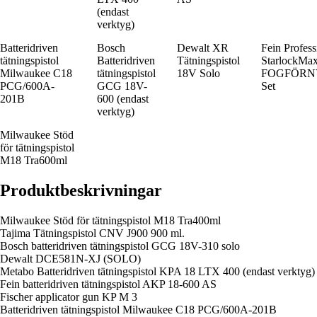
(endast
verktyg)
Batteridriven
Bosch
Dewalt XR
Fein Profess
tätningspistol
Batteridriven
Tätningspistol
StarlockMa
Milwaukee C18
tätningspistol
18V Solo
FOGFÖRN
PCG/600A-
GCG 18V-
Set
201B
600 (endast
verktyg)
Milwaukee Stöd
för tätningspistol
M18 Tra600ml
Produktbeskrivningar
Milwaukee Stöd för tätningspistol M18 Tra400ml
Tajima Tätningspistol CNV J900 900 ml.
Bosch batteridriven tätningspistol GCG 18V-310 solo
Dewalt DCE581N-XJ (SOLO)
Metabo Batteridriven tätningspistol KPA 18 LTX 400 (endast verktyg)
Fein batteridriven tätningspistol AKP 18-600 AS
Fischer applicator gun KP M 3
Batteridriven tätningspistol Milwaukee C18 PCG/600A-201B