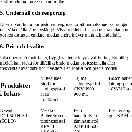
viktfördelning minskar handtrötthet.
5. Underhåll och rengöring
Efter användning bör pistolen rengöras för att undvika igensättningar
och säkerställa lång livslängd. Vissa modeller har avtagbara delar som
gör rengöringen enklare, medan andra kräver minimalt underhåll.
6. Pris och kvalitet
Priset beror på funktioner, byggkvalitet och typ av drivning. En billig
modell kan räcka för tillfälligt bruk, medan professionella eller
frekventa användare bör investera i en robust och precis modell.
Milwaukee
Tajima
Bosch batter
Stöd för
Tätningspistol
tätningspis
Produkter
tätningspistol
CNV J900
18V-310 sol
i fokus
M18
900 ml.
Tra400ml
Dewalt
Metabo
Fein
Fischer appl
DCE581N-XJ
Batteridriven
batteridriven
gun KP M 3
(SOLO)
tätningspistol
tätningspistol
KPA 18
AKP 18-600
LTX 400
AS