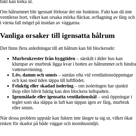
fukt kan torka ut.
Om hålrummet blir igensatt förlorar det sin funktion. Fukt kan då inte
ventileras bort, vilket kan orsaka mörka fläckar, avflagning av färg och
i värsta fall mögel på insidan av väggarna.
Vanliga orsaker till igensatta hålrum
Det finns flera anledningar till att hålrum kan bli blockerade:
Murbrukrester från byggtiden
– särskilt i äldre hus kan
klumpar av murbruk ligga kvar i botten av hålrummet och hindra
vattenavrinning.
Löv, damm och smuts
– samlas ofta vid ventilationsöppningar
och kan med tiden täppa till luftflödet.
Felaktig eller skadad isolering
– om isoleringen har sjunkit
ihop eller blivit fuktig kan den blockera luftspalten.
Igenmålade eller igensatta ventilationshål
– små öppningar i
teglet som ska släppa in luft kan täppas igen av färg, murbruk
eller smuts.
När dessa problem uppstår kan fukten inte längre ta sig ut, vilket ökar
risken för skador på både väggar och inomhusmiljö.