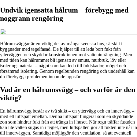
Undvik igensatta hålrum – förebygg med
noggrann rengöring
Hålrumsväggar är en viktig del av många svenska hus, särskilt i
byggnader med tegelfasad. De hjälper till att leda bort fukt från
ytterväggen och skyddar konstruktionen mot vatteninträngning. Men
med tiden kan hålrummet bli igensatt av smuts, murbruk, löv eller
isoleringsmaterial – något som kan leda till fuktskador, mögel och
försämrad isolering. Genom regelbunden rengöring och underhåll kan
du förebygga problemen innan de uppstår.
Vad är en hålrumsvägg – och varför är den
viktig?
En hålrumsvägg består av två skikt – en yttervägg och en innervägg –
med ett luftspalt emellan. Denna luftspalt fungerar som en skyddande
zon som hindrar fukt från att tränga in i huset. När regn träffar fasaden
kan lite vatten sugas in i teglet, men luftspalten gör att fukten inte når in
till innerväggen. Samtidigt möjliggör den ventilation, så att eventuell