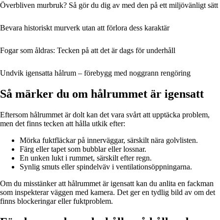
Överbliven murbruk? Så gör du dig av med den på ett miljövänligt sätt
Bevara historiskt murverk utan att förlora dess karaktär
Fogar som åldras: Tecken på att det är dags för underhåll
Undvik igensatta hålrum – förebygg med noggrann rengöring
Så märker du om hålrummet är igensatt
Eftersom hålrummet är dolt kan det vara svårt att upptäcka problem,
men det finns tecken att hålla utkik efter:
Mörka fuktfläckar på innerväggar, särskilt nära golvlisten.
Färg eller tapet som bubblar eller lossnar.
En unken lukt i rummet, särskilt efter regn.
Synlig smuts eller spindelväv i ventilationsöppningarna.
Om du misstänker att hålrummet är igensatt kan du anlita en fackman
som inspekterar väggen med kamera. Det ger en tydlig bild av om det
finns blockeringar eller fuktproblem.