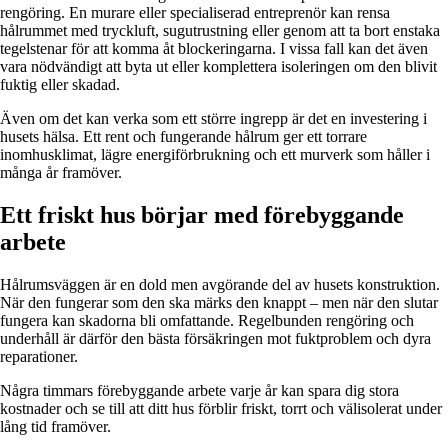
rengöring. En murare eller specialiserad entreprenör kan rensa
hålrummet med tryckluft, sugutrustning eller genom att ta bort enstaka
tegelstenar för att komma åt blockeringarna. I vissa fall kan det även
vara nödvändigt att byta ut eller komplettera isoleringen om den blivit
fuktig eller skadad.
Även om det kan verka som ett större ingrepp är det en investering i
husets hälsa. Ett rent och fungerande hålrum ger ett torrare
inomhusklimat, lägre energiförbrukning och ett murverk som håller i
många år framöver.
Ett friskt hus börjar med förebyggande
arbete
Hålrumsväggen är en dold men avgörande del av husets konstruktion.
När den fungerar som den ska märks den knappt – men när den slutar
fungera kan skadorna bli omfattande. Regelbunden rengöring och
underhåll är därför den bästa försäkringen mot fuktproblem och dyra
reparationer.
Några timmars förebyggande arbete varje år kan spara dig stora
kostnader och se till att ditt hus förblir friskt, torrt och välisolerat under
lång tid framöver.