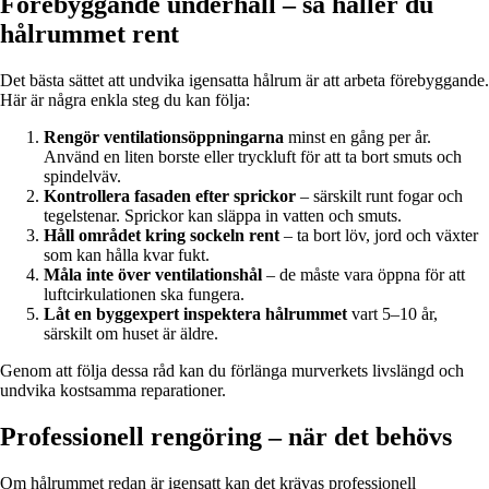
Förebyggande underhåll – så håller du
hålrummet rent
Det bästa sättet att undvika igensatta hålrum är att arbeta förebyggande.
Här är några enkla steg du kan följa:
Rengör ventilationsöppningarna
minst en gång per år.
Använd en liten borste eller tryckluft för att ta bort smuts och
spindelväv.
Kontrollera fasaden efter sprickor
– särskilt runt fogar och
tegelstenar. Sprickor kan släppa in vatten och smuts.
Håll området kring sockeln rent
– ta bort löv, jord och växter
som kan hålla kvar fukt.
Måla inte över ventilationshål
– de måste vara öppna för att
luftcirkulationen ska fungera.
Låt en byggexpert inspektera hålrummet
vart 5–10 år,
särskilt om huset är äldre.
Genom att följa dessa råd kan du förlänga murverkets livslängd och
undvika kostsamma reparationer.
Professionell rengöring – när det behövs
Om hålrummet redan är igensatt kan det krävas professionell