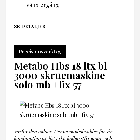
vänstergång
SE DETALJER
Precisionsverktyg
Metabo Hbs 18 ltx bl
3000 skruemaskine
solo mb +fix 57
Varför den valdes: Denna modell valdes för sin
kombination av låg vikt, kolborstfri motor och