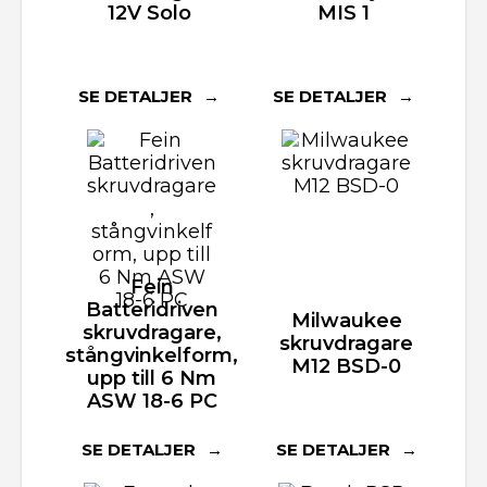
12V Solo
MIS 1
SE DETALJER
SE DETALJER
Fein
Batteridriven
Milwaukee
skruvdragare,
skruvdragare
stångvinkelform,
M12 BSD-0
upp till 6 Nm
ASW 18-6 PC
SE DETALJER
SE DETALJER