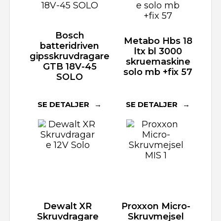
Bosch
Metabo Hbs 18
batteridriven
ltx bl 3000
gipsskruvdragare
skruemaskine
GTB 18V-45
solo mb +fix 57
SOLO
SE DETALJER
SE DETALJER
Dewalt XR
Proxxon Micro-
Skruvdragare
Skruvmejsel