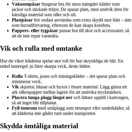
Vakuumpåsar
fungerar bra för stora mängder kläder som
jackor och stickade tröjor. De sparar plats, men undvik dem för
känsliga material som silke och ull.
Plastpåsar
bör endast användas som extra skydd mot fukt – inte
som huvudförvaring, eftersom de kan skapa kondens.
Pappers- eller tygpåsar
passar bra till skor och accessoarer, så
att de inte repar varandra.
Vik och rulla med omtanke
Hur du viker kläderna spelar stor roll för hur skrynkliga de blir. En
enkel tumregel: ju färre skarpa veck, desto bättre.
Rulla
T-shirts, jeans och träningskläder – det sparar plats och
minimerar veck.
Vik
skjortor, blusar och byxor i finare material. Lägg gärna ett
ark silkespapper mellan lagren för att undvika tryckmärken.
Placera tunga plagg längst ner
och lättare upptill i kartongen,
så att inget blir tillplattat.
Fyll tomrum
med småplagg som strumpor eller underkläder, så
att kläderna inte glider runt under transporten.
Skydda ömtåliga material