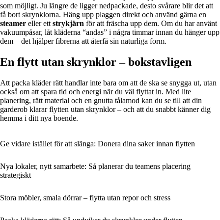
som möjligt. Ju längre de ligger nedpackade, desto svårare blir det att
få bort skrynklorna. Häng upp plaggen direkt och använd gärna en
steamer
eller ett
strykjärn
för att fräscha upp dem. Om du har använt
vakuumpåsar, låt kläderna “andas” i några timmar innan du hänger upp
dem – det hjälper fibrerna att återfå sin naturliga form.
En flytt utan skrynklor – bokstavligen
Att packa kläder rätt handlar inte bara om att de ska se snygga ut, utan
också om att spara tid och energi när du väl flyttat in. Med lite
planering, rätt material och en gnutta tålamod kan du se till att din
garderob klarar flytten utan skrynklor – och att du snabbt känner dig
hemma i ditt nya boende.
Ge vidare istället för att slänga: Donera dina saker innan flytten
Nya lokaler, nytt samarbete: Så planerar du teamens placering
strategiskt
Stora möbler, smala dörrar – flytta utan repor och stress