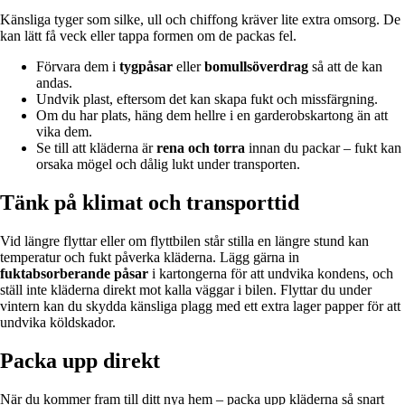
Känsliga tyger som silke, ull och chiffong kräver lite extra omsorg. De
kan lätt få veck eller tappa formen om de packas fel.
Förvara dem i
tygpåsar
eller
bomullsöverdrag
så att de kan
andas.
Undvik plast, eftersom det kan skapa fukt och missfärgning.
Om du har plats, häng dem hellre i en garderobskartong än att
vika dem.
Se till att kläderna är
rena och torra
innan du packar – fukt kan
orsaka mögel och dålig lukt under transporten.
Tänk på klimat och transporttid
Vid längre flyttar eller om flyttbilen står stilla en längre stund kan
temperatur och fukt påverka kläderna. Lägg gärna in
fuktabsorberande påsar
i kartongerna för att undvika kondens, och
ställ inte kläderna direkt mot kalla väggar i bilen. Flyttar du under
vintern kan du skydda känsliga plagg med ett extra lager papper för att
undvika köldskador.
Packa upp direkt
När du kommer fram till ditt nya hem – packa upp kläderna så snart