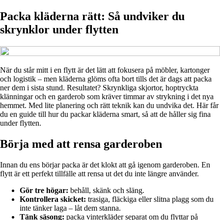
Packa kläderna rätt: Så undviker du
skrynklor under flytten
När du står mitt i en flytt är det lätt att fokusera på möbler, kartonger
och logistik – men kläderna glöms ofta bort tills det är dags att packa
ner dem i sista stund. Resultatet? Skrynkliga skjortor, hoptryckta
klänningar och en garderob som kräver timmar av strykning i det nya
hemmet. Med lite planering och rätt teknik kan du undvika det. Här får
du en guide till hur du packar kläderna smart, så att de håller sig fina
under flytten.
Börja med att rensa garderoben
Innan du ens börjar packa är det klokt att gå igenom garderoben. En
flytt är ett perfekt tillfälle att rensa ut det du inte längre använder.
Gör tre högar:
behåll, skänk och släng.
Kontrollera skicket:
trasiga, fläckiga eller slitna plagg som du
inte tänker laga – låt dem stanna.
Tänk säsong:
packa vinterkläder separat om du flyttar på