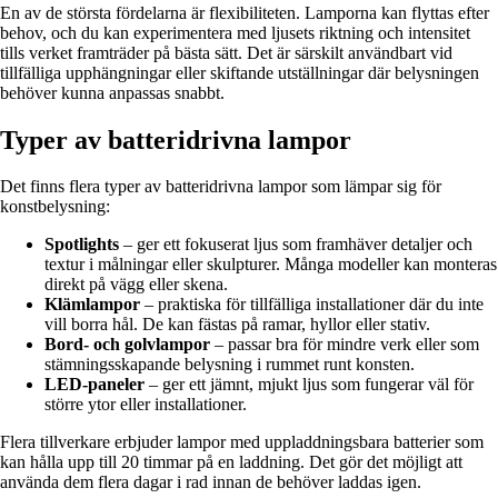
En av de största fördelarna är flexibiliteten. Lamporna kan flyttas efter
behov, och du kan experimentera med ljusets riktning och intensitet
tills verket framträder på bästa sätt. Det är särskilt användbart vid
tillfälliga upphängningar eller skiftande utställningar där belysningen
behöver kunna anpassas snabbt.
Typer av batteridrivna lampor
Det finns flera typer av batteridrivna lampor som lämpar sig för
konstbelysning:
Spotlights
– ger ett fokuserat ljus som framhäver detaljer och
textur i målningar eller skulpturer. Många modeller kan monteras
direkt på vägg eller skena.
Klämlampor
– praktiska för tillfälliga installationer där du inte
vill borra hål. De kan fästas på ramar, hyllor eller stativ.
Bord- och golvlampor
– passar bra för mindre verk eller som
stämningsskapande belysning i rummet runt konsten.
LED-paneler
– ger ett jämnt, mjukt ljus som fungerar väl för
större ytor eller installationer.
Flera tillverkare erbjuder lampor med uppladdningsbara batterier som
kan hålla upp till 20 timmar på en laddning. Det gör det möjligt att
använda dem flera dagar i rad innan de behöver laddas igen.