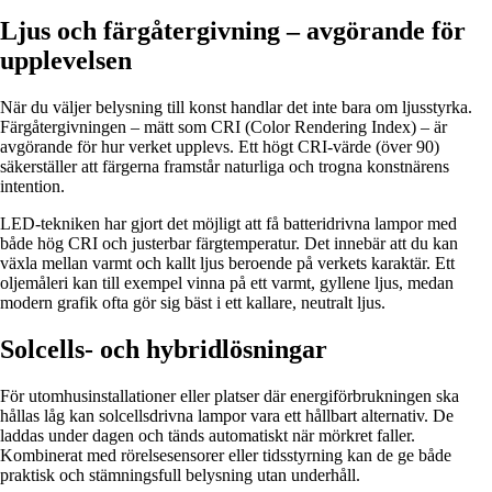
Ljus och färgåtergivning – avgörande för
upplevelsen
När du väljer belysning till konst handlar det inte bara om ljusstyrka.
Färgåtergivningen – mätt som CRI (Color Rendering Index) – är
avgörande för hur verket upplevs. Ett högt CRI-värde (över 90)
säkerställer att färgerna framstår naturliga och trogna konstnärens
intention.
LED-tekniken har gjort det möjligt att få batteridrivna lampor med
både hög CRI och justerbar färgtemperatur. Det innebär att du kan
växla mellan varmt och kallt ljus beroende på verkets karaktär. Ett
oljemåleri kan till exempel vinna på ett varmt, gyllene ljus, medan
modern grafik ofta gör sig bäst i ett kallare, neutralt ljus.
Solcells- och hybridlösningar
För utomhusinstallationer eller platser där energiförbrukningen ska
hållas låg kan solcellsdrivna lampor vara ett hållbart alternativ. De
laddas under dagen och tänds automatiskt när mörkret faller.
Kombinerat med rörelsesensorer eller tidsstyrning kan de ge både
praktisk och stämningsfull belysning utan underhåll.