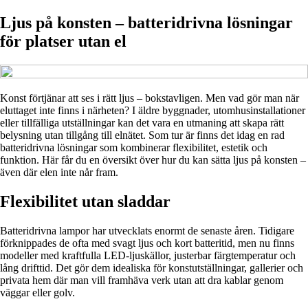
Ljus på konsten – batteridrivna lösningar
för platser utan el
Konst förtjänar att ses i rätt ljus – bokstavligen. Men vad gör man när
eluttaget inte finns i närheten? I äldre byggnader, utomhusinstallationer
eller tillfälliga utställningar kan det vara en utmaning att skapa rätt
belysning utan tillgång till elnätet. Som tur är finns det idag en rad
batteridrivna lösningar som kombinerar flexibilitet, estetik och
funktion. Här får du en översikt över hur du kan sätta ljus på konsten –
även där elen inte når fram.
Flexibilitet utan sladdar
Batteridrivna lampor har utvecklats enormt de senaste åren. Tidigare
förknippades de ofta med svagt ljus och kort batteritid, men nu finns
modeller med kraftfulla LED-ljuskällor, justerbar färgtemperatur och
lång drifttid. Det gör dem idealiska för konstutställningar, gallerier och
privata hem där man vill framhäva verk utan att dra kablar genom
väggar eller golv.