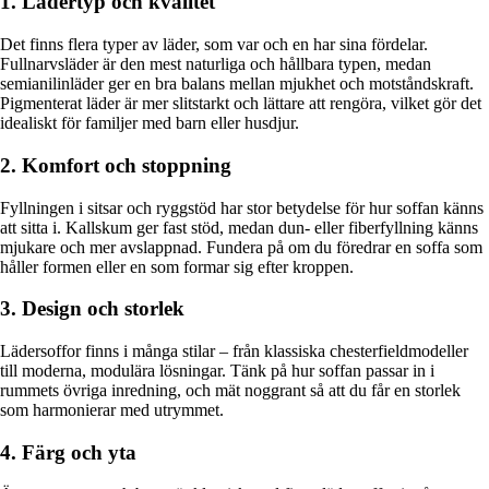
1. Lädertyp och kvalitet
Det finns flera typer av läder, som var och en har sina fördelar.
Fullnarvsläder är den mest naturliga och hållbara typen, medan
semianilinläder ger en bra balans mellan mjukhet och motståndskraft.
Pigmenterat läder är mer slitstarkt och lättare att rengöra, vilket gör det
idealiskt för familjer med barn eller husdjur.
2. Komfort och stoppning
Fyllningen i sitsar och ryggstöd har stor betydelse för hur soffan känns
att sitta i. Kallskum ger fast stöd, medan dun- eller fiberfyllning känns
mjukare och mer avslappnad. Fundera på om du föredrar en soffa som
håller formen eller en som formar sig efter kroppen.
3. Design och storlek
Lädersoffor finns i många stilar – från klassiska chesterfieldmodeller
till moderna, modulära lösningar. Tänk på hur soffan passar in i
rummets övriga inredning, och mät noggrant så att du får en storlek
som harmonierar med utrymmet.
4. Färg och yta