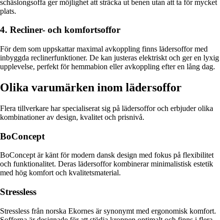
schäslongsoffa ger möjlighet att sträcka ut benen utan att ta för mycket
plats.
4. Recliner- och komfortsoffor
För dem som uppskattar maximal avkoppling finns lädersoffor med
inbyggda reclinerfunktioner. De kan justeras elektriskt och ger en lyxig
upplevelse, perfekt för hemmabion eller avkoppling efter en lång dag.
Olika varumärken inom lädersoffor
Flera tillverkare har specialiserat sig på lädersoffor och erbjuder olika
kombinationer av design, kvalitet och prisnivå.
BoConcept
BoConcept är känt för modern dansk design med fokus på flexibilitet
och funktionalitet. Deras lädersoffor kombinerar minimalistisk estetik
med hög komfort och kvalitetsmaterial.
Stressless
Stressless från norska Ekornes är synonymt med ergonomisk komfort.
Sofforna är designade för att stödja kroppen optimalt och finns i flera