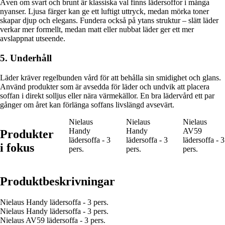
Även om svart och brunt är klassiska val finns lädersoffor i många
nyanser. Ljusa färger kan ge ett luftigt uttryck, medan mörka toner
skapar djup och elegans. Fundera också på ytans struktur – slätt läder
verkar mer formellt, medan matt eller nubbat läder ger ett mer
avslappnat utseende.
5. Underhåll
Läder kräver regelbunden vård för att behålla sin smidighet och glans.
Använd produkter som är avsedda för läder och undvik att placera
soffan i direkt solljus eller nära värmekällor. En bra lädervård ett par
gånger om året kan förlänga soffans livslängd avsevärt.
Nielaus
Nielaus
Nielaus
Handy
Handy
AV59
Produkter
lädersoffa - 3
lädersoffa - 3
lädersoffa - 3
i fokus
pers.
pers.
pers.
Produktbeskrivningar
Nielaus Handy lädersoffa - 3 pers.
Nielaus Handy lädersoffa - 3 pers.
Nielaus AV59 lädersoffa - 3 pers.