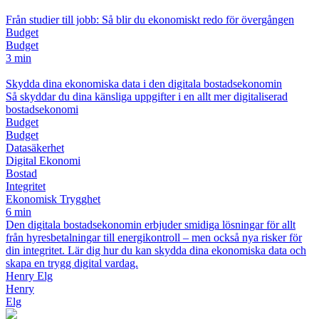
Från studier till jobb: Så blir du ekonomiskt redo för övergången
Budget
Budget
3 min
Skydda dina ekonomiska data i den digitala bostadsekonomin
Så skyddar du dina känsliga uppgifter i en allt mer digitaliserad
bostadsekonomi
Budget
Budget
Datasäkerhet
Digital Ekonomi
Bostad
Integritet
Ekonomisk Trygghet
6 min
Den digitala bostadsekonomin erbjuder smidiga lösningar för allt
från hyresbetalningar till energikontroll – men också nya risker för
din integritet. Lär dig hur du kan skydda dina ekonomiska data och
skapa en trygg digital vardag.
Henry Elg
Henry
Elg