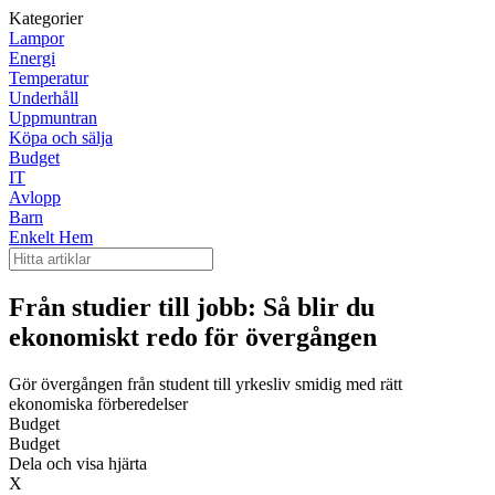
Kategorier
Lampor
Energi
Temperatur
Underhåll
Uppmuntran
Köpa och sälja
Budget
IT
Avlopp
Barn
Enkelt Hem
Från studier till jobb: Så blir du
ekonomiskt redo för övergången
Gör övergången från student till yrkesliv smidig med rätt
ekonomiska förberedelser
Budget
Budget
Dela och visa hjärta
X