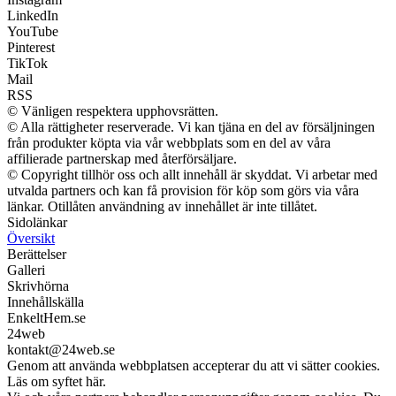
LinkedIn
YouTube
Pinterest
TikTok
Mail
RSS
© Vänligen respektera upphovsrätten.
© Alla rättigheter reserverade. Vi kan tjäna en del av försäljningen
från produkter köpta via vår webbplats som en del av våra
affilierade partnerskap med återförsäljare.
© Copyright tillhör oss och allt innehåll är skyddat. Vi arbetar med
utvalda partners och kan få provision för köp som görs via våra
länkar. Otillåten användning av innehållet är inte tillåtet.
Sidolänkar
Översikt
Berättelser
Galleri
Skrivhörna
Innehållskälla
EnkeltHem.se
24web
kontakt@24web.se
Genom att använda webbplatsen accepterar du att vi sätter cookies.
Läs om syftet här.