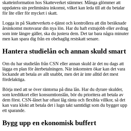
skatteinformation hos Skatteverket stämmer. Många glömmer att
uppdatera sin preliminära inkomst, vilket kan leda till att du betalar
för lite eller för mycket i skatt.
Logga in på Skatteverkets e-tjänst och kontrollera att din beräknade
årsinkomst motsvarar din nya lön. Har du haft extrajobb eller avdrag
som inte längre gäller, ska du justera dem. Det tar bara några minuter
men kan spara dig från en obehaglig restskatt senare.
Hantera studielån och annan skuld smart
Om du har studielån från CSN eller annan skuld är det nu dags att
lägga en plan för återbetalningen. När inkomsten ökar kan det vara
lockande att betala av allt snabbt, men det är inte alltid det mest
fördelaktiga.
Börja med att se över räntorna på dina lån. Har du dyrare skulder,
som kreditkort eller konsumtionslån, bör du prioritera att betala av
dem först. CSN-lånet har oftast låg ränta och flexibla villkor, så det
kan vara klokt att betala det i lugn takt samtidigt som du bygger upp
ett sparande.
Bygg upp en ekonomisk buffert