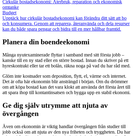
Cirkulär bostadsekonomi: Återbruk, reparation och ekonomisk
omtanke
Budget
Upptäck hur cirkulär bostadsekonomi kan förändra ditt sätt att bo
och konsumera. Genom att reparera, återanvända och dela resurser
kan du både spara pengar och bidra till en mer hållbar framtid.
Planera din boendeekonomi
Många nyutexaminerade flyttar i samband med sitt första jobb –
kanske till en ny stad eller en större bostad. Innan du skriver på ett
hyreskontrakt eller tar ett bolån, räkna noga på vad du har råd med.
Glöm inte kostnader som deposition, flytt, el, värme och internet.
Det är ofta här ekonomin blir ansträngd i början. Om du drömmer
om att köpa bostad kan det vara klokt att använda det första året till
att spara ihop till kontantinsatsen och bygga upp en stabil ekonomi.
Ge dig själv utrymme att njuta av
övergången
Även om ekonomin är viktig handlar övergången från studier till
jobb också om att njuta av den nya friheten och tryggheten. Du har