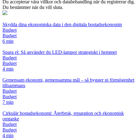
Du accepterar våra villkor och databehandling när du registrerar dig.
Du bestämmer när du vill sluta.
Skydda dina ekonomiska data i den digitala bostadsekonomin
Budget
Budget
6 min
Spara el: Så använder du LED-lampor strategiskt i hemmet
Budget
Budget
4 min
Gemensam ekonomi, gemensamma mål – så bygger ni förmögenhet
tillsammans
Budget
Budget
7 min
Cirkulär bostadsekonomi: Återbruk, reparation och ekonomisk
omtanke
Budget
Budget
4 min