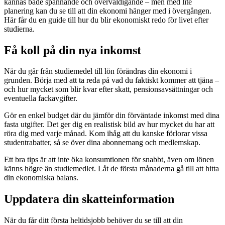
kännas både spännande och överväldigande – men med lite
planering kan du se till att din ekonomi hänger med i övergången.
Här får du en guide till hur du blir ekonomiskt redo för livet efter
studierna.
Få koll på din nya inkomst
När du går från studiemedel till lön förändras din ekonomi i
grunden. Börja med att ta reda på vad du faktiskt kommer att tjäna –
och hur mycket som blir kvar efter skatt, pensionsavsättningar och
eventuella fackavgifter.
Gör en enkel budget där du jämför din förväntade inkomst med dina
fasta utgifter. Det ger dig en realistisk bild av hur mycket du har att
röra dig med varje månad. Kom ihåg att du kanske förlorar vissa
studentrabatter, så se över dina abonnemang och medlemskap.
Ett bra tips är att inte öka konsumtionen för snabbt, även om lönen
känns högre än studiemedlet. Låt de första månaderna gå till att hitta
din ekonomiska balans.
Uppdatera din skatteinformation
När du får ditt första heltidsjobb behöver du se till att din