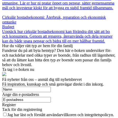
utmaning. Lär er hur ni pratar öppet om pengar, sätter gemensamma
mål och investerar klokt för att bygga en stabil framtid tillsammans.
Cirkulär bostadsekonomi: Återbruk, reparation och ekonomisk
omtanke
Budget
Upptäck hur cirkulär bostadsekonomi kan förändra ditt sätt att bo
och konsumera. Genom att reparera, återanvända och dela resurser
kan du både spara pengar och bidra till en mer hållbar framtid.
Hur du väljer rätt typ av hem för din familj
Funderar du på att byta hemtyp? Den här e-boken undersöker för-
och nackdelar med olika typer av boende, från radhus till lägenheter,
så att du lättare kan hitta den typ av boende som passar din familjs
behov och livsstil.
Ta tag i e-boken nu
Få nyheter från oss – anmäl dig till nyhetsbrevet
Få inspiration, kunskap och små genvägar direkt i din inkorg.
Ange din e-postadress
Register
Tack för din registrering
Jag har läst och förstått användarvillkoren och integritetspolicyn.