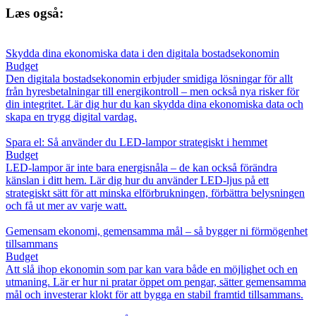
Læs også:
Skydda dina ekonomiska data i den digitala bostadsekonomin
Budget
Den digitala bostadsekonomin erbjuder smidiga lösningar för allt
från hyresbetalningar till energikontroll – men också nya risker för
din integritet. Lär dig hur du kan skydda dina ekonomiska data och
skapa en trygg digital vardag.
Spara el: Så använder du LED-lampor strategiskt i hemmet
Budget
LED-lampor är inte bara energisnåla – de kan också förändra
känslan i ditt hem. Lär dig hur du använder LED-ljus på ett
strategiskt sätt för att minska elförbrukningen, förbättra belysningen
och få ut mer av varje watt.
Gemensam ekonomi, gemensamma mål – så bygger ni förmögenhet
tillsammans
Budget
Att slå ihop ekonomin som par kan vara både en möjlighet och en
utmaning. Lär er hur ni pratar öppet om pengar, sätter gemensamma
mål och investerar klokt för att bygga en stabil framtid tillsammans.