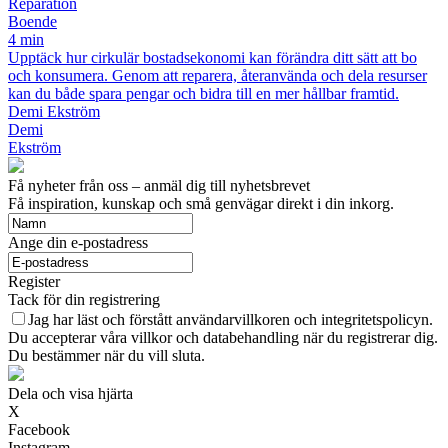
Reparation
Boende
4 min
Upptäck hur cirkulär bostadsekonomi kan förändra ditt sätt att bo
och konsumera. Genom att reparera, återanvända och dela resurser
kan du både spara pengar och bidra till en mer hållbar framtid.
Demi Ekström
Demi
Ekström
Få nyheter från oss – anmäl dig till nyhetsbrevet
Få inspiration, kunskap och små genvägar direkt i din inkorg.
Ange din e-postadress
Register
Tack för din registrering
Jag har läst och förstått användarvillkoren och integritetspolicyn.
Du accepterar våra villkor och databehandling när du registrerar dig.
Du bestämmer när du vill sluta.
Dela och visa hjärta
X
Facebook
Instagram