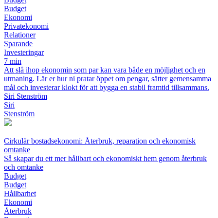
Budget
Ekonomi
Privatekonomi
Relationer
Sparande
Investeringar
7 min
Att slå ihop ekonomin som par kan vara både en möjlighet och en
utmaning. Lär er hur ni pratar öppet om pengar, sätter gemensamma
mål och investerar klokt för att bygga en stabil framtid tillsammans.
Siri Stenström
Siri
Stenström
Cirkulär bostadsekonomi: Återbruk, reparation och ekonomisk
omtanke
Så skapar du ett mer hållbart och ekonomiskt hem genom återbruk
och omtanke
Budget
Budget
Hållbarhet
Ekonomi
Återbruk