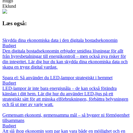
Hugo
Eklund
Læs også:
Skydda dina ekonomiska data i den digitala bostadsekonomin
Budget
Den digitala bostadsekonomin erbjuder smidiga lösningar för allt
från hyresbetalningar till energikontroll – men också nya risker för
din integritet. Lär dig hur du kan skydda dina ekonomiska data och
skapa en trygg digital vardag.
Spara el: Så använder du LED-lampor strategiskt i hemmet
Budget
LED-lampor är inte bara energisnåla – de kan också förändra
känslan i ditt hem. Lär dig hur du använder LED-ljus på ett
strategiskt sätt för att minska elförbrukningen, förbättra belysningen
och få ut mer av varje watt.
Gemensam ekonomi, gemensamma mål – så bygger ni förmögenhet
tillsammans
Budget
Att slå ihop ekonomin som par kan vara både en möjlighet och en