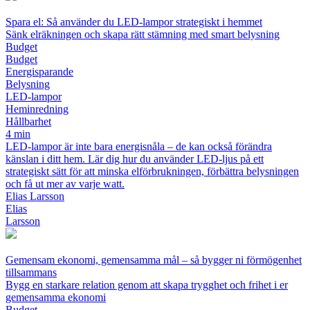
Spara el: Så använder du LED-lampor strategiskt i hemmet
Sänk elräkningen och skapa rätt stämning med smart belysning
Budget
Budget
Energisparande
Belysning
LED-lampor
Heminredning
Hållbarhet
4 min
LED-lampor är inte bara energisnåla – de kan också förändra
känslan i ditt hem. Lär dig hur du använder LED-ljus på ett
strategiskt sätt för att minska elförbrukningen, förbättra belysningen
och få ut mer av varje watt.
Elias Larsson
Elias
Larsson
Gemensam ekonomi, gemensamma mål – så bygger ni förmögenhet
tillsammans
Bygg en starkare relation genom att skapa trygghet och frihet i er
gemensamma ekonomi
Budget