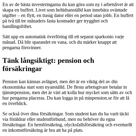
En av de bästa investeringarna du kan göra som ny i arbetslivet är att
skapa en buffert. Livet som heltidsanställd kan innebära oväntade
utgifter – en flytt, en trasig dator eller en period utan jobb. En buffert
på två till tre månaders fasta kostnader ger trygghet och
handlingsfrihet.
Sätt upp en automatisk överföring till ett separat sparkonto varje
månad. Då blir sparandet en vana, och du märker knappt att
pengarna försvinner.
Tänk långsiktigt: pension och
försäkringar
Pension kan kännas avlägset, men det är en viktig del av din
ekonomiska start som nyanställd. De flesta arbetsgivare betalar in
tjänstepension, men det är värt att kolla hur mycket som sätts av och
hur pengarna placeras. Du kan logga in på minpension.se för att få
en överblick.
Se också över dina försäkringar. Som student kan du ha varit täckt
via föräldrar eller studentförbund, men nu behöver du egna
försäkringar. En hemförsäkring, olycksfallsförsäkring och eventuellt
en inkomstförsäkring är bra att ha på plats.