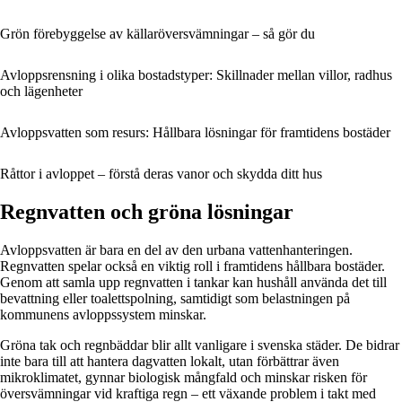
Grön förebyggelse av källaröversvämningar – så gör du
Avloppsrensning i olika bostadstyper: Skillnader mellan villor, radhus
och lägenheter
Avloppsvatten som resurs: Hållbara lösningar för framtidens bostäder
Råttor i avloppet – förstå deras vanor och skydda ditt hus
Regnvatten och gröna lösningar
Avloppsvatten är bara en del av den urbana vattenhanteringen.
Regnvatten spelar också en viktig roll i framtidens hållbara bostäder.
Genom att samla upp regnvatten i tankar kan hushåll använda det till
bevattning eller toalettspolning, samtidigt som belastningen på
kommunens avloppssystem minskar.
Gröna tak och regnbäddar blir allt vanligare i svenska städer. De bidrar
inte bara till att hantera dagvatten lokalt, utan förbättrar även
mikroklimatet, gynnar biologisk mångfald och minskar risken för
översvämningar vid kraftiga regn – ett växande problem i takt med