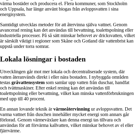
värma bostäder och producera el. Flera kommuner, som Stockholm
och Uppsala, har länge använt biogas från avloppsvatten i sina
energisystem.
Samtidigt utvecklas metoder för att återvinna själva vattnet. Genom
avancerad rening kan det användas till bevattning, toalettspolning eller
industriella processer. På så sätt minskar behovet av dricksvatten, vilket
är särskilt viktigt i regioner som Skåne och Gotland där vattenbrist kan
uppstå under torra somrar.
Lokala lösningar i bostaden
Utvecklingen går mot mer lokala och decentraliserade system, där
vatten återanvänds direkt i eller nära bostaden. I nybyggda områden
testas
gråvattensystem
som samlar upp vatten från duschar, handfat
och tvättmaskiner. Efter enkel rening kan det användas till
toalettspolning eller bevattning, vilket kan minska vattenförbrukningen
med upp till 40 procent.
En annan lovande teknik är
värmeåtervinning
ur avloppsvatten. Det
varma vattnet från duschen innehåller mycket energi som annars går
förlorad. Genom värmeväxlare kan denna energi tas tillvara och
användas för att förvärma kallvatten, vilket minskar behovet av el eller
fjärrvärme.