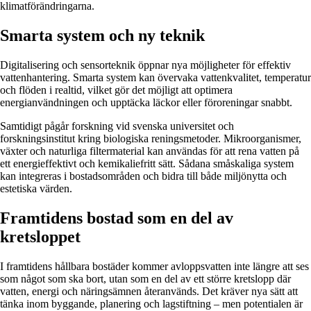
klimatförändringarna.
Smarta system och ny teknik
Digitalisering och sensorteknik öppnar nya möjligheter för effektiv
vattenhantering. Smarta system kan övervaka vattenkvalitet, temperatur
och flöden i realtid, vilket gör det möjligt att optimera
energianvändningen och upptäcka läckor eller föroreningar snabbt.
Samtidigt pågår forskning vid svenska universitet och
forskningsinstitut kring biologiska reningsmetoder. Mikroorganismer,
växter och naturliga filtermaterial kan användas för att rena vatten på
ett energieffektivt och kemikaliefritt sätt. Sådana småskaliga system
kan integreras i bostadsområden och bidra till både miljönytta och
estetiska värden.
Framtidens bostad som en del av
kretsloppet
I framtidens hållbara bostäder kommer avloppsvatten inte längre att ses
som något som ska bort, utan som en del av ett större kretslopp där
vatten, energi och näringsämnen återanvänds. Det kräver nya sätt att
tänka inom byggande, planering och lagstiftning – men potentialen är