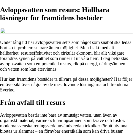
Avloppsvatten som resurs: Hållbara
lösningar för framtidens bostäder
Under lång tid har avloppsvatten setts som något som snabbt ska ledas
bort – ett problem snarare än en möjlighet. Men i takt med att
hållbarhet, resurseffektivitet och cirkulär ekonomi blir allt viktigare,
förändras synen på vattnet som rinner ut ur våra hem. I dag betraktas
avloppsvatten som en potentiell resurs, rik på energi, näringsämnen
och vatten som kan återvinnas.
Hur kan framtidens bostäder ta tillvara på dessa möjligheter? Här följer
en översikt över några av de mest lovande lösningarna och trenderna i
Sverige.
Från avfall till resurs
Avloppsvatten består inte bara av smutsigt vatten, utan även av
organiskt material, värme och näringsämnen som kväve och fosfor. I
moderna svenska reningsverk används redan tekniker för att utvinna
biogas ur slammet – en förnybar energikälla som kan driva bussar,